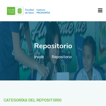
INICIO
Repositorio
SOBRE NOSOTROS
Inicio
Repositorio
QUE HACEMOS?
REPOSITORIOS
CATEGORÍAS DEL REPOSITORIO
NOTICIAS