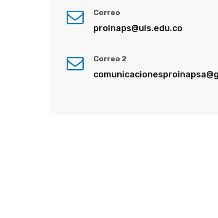
Correo
proinaps@uis.edu.co
Correo 2
comunicacionesproinapsa@g