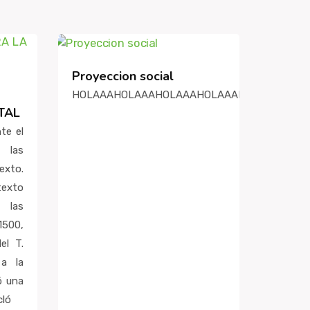
Proyeccion social
S
HOLAAAHOLAAAHOLAAAHOLAAAHOLAAAHOLA
TAL
te el
 las
exto.
texto
 las
1500,
el T.
a la
ó una
cló